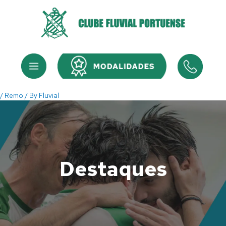
Skip
to
content
Menu
Menu
/
Remo
/ By
Fluvial
Destaques