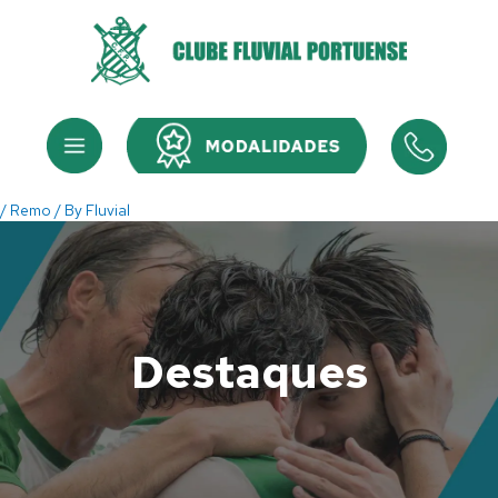
Skip
to
content
Menu
Menu
/
Remo
/ By
Fluvial
Destaques