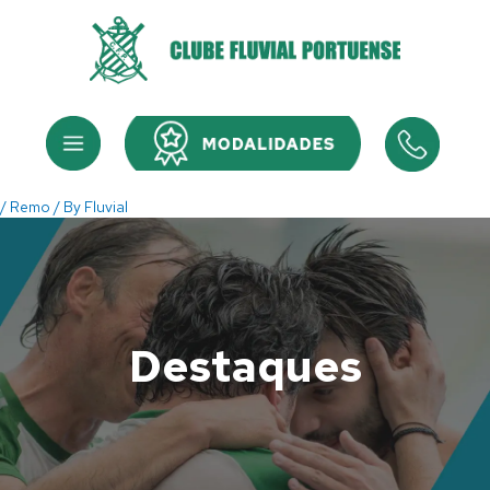
Skip
to
content
Menu
Menu
/
Remo
/ By
Fluvial
Destaques