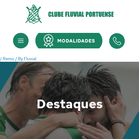
Skip
to
content
Menu
Menu
/
Remo
/ By
Fluvial
Destaques