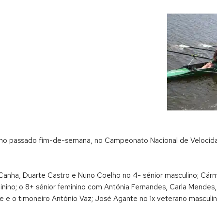
ze), no passado fim-de-semana, no Campeonato Nacional de Velo
 Canha, Duarte Castro e Nuno Coelho no 4- sénior masculino; Cár
inino; o 8+ sénior feminino com Antónia Fernandes, Carla Mendes,
e o timoneiro António Vaz; José Agante no 1x veterano masculino