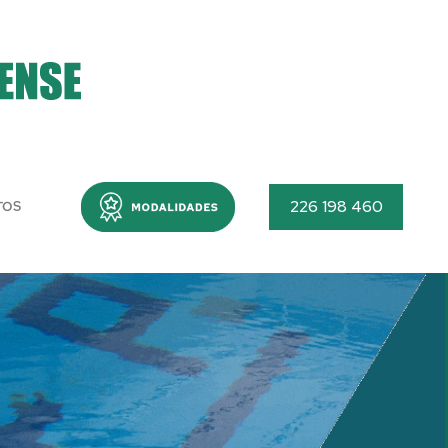
Menu
226 198 460
TOS