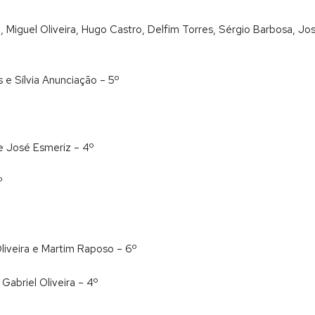
ra, Miguel Oliveira, Hugo Castro, Delfim Torres, Sérgio Barbosa, 
s e Sílvia Anunciação – 5º
 e José Esmeriz – 4º
º
liveira e Martim Raposo – 6º
Gabriel Oliveira – 4º