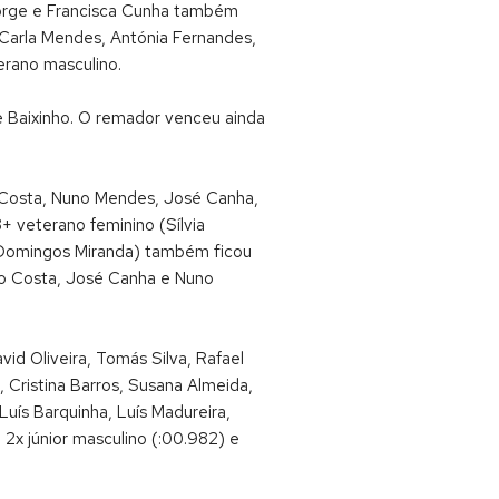
Jorge e Francisca Cunha também
Carla Mendes, Antónia Fernandes,
erano masculino.
e Baixinho. O remador venceu ainda
o Costa, Nuno Mendes, José Canha,
+ veterano feminino (Sílvia
ro Domingos Miranda) também ficou
oão Costa, José Canha e Nuno
vid Oliveira, Tomás Silva, Rafael
 Cristina Barros, Susana Almeida,
uís Barquinha, Luís Madureira,
2x júnior masculino (:00.982) e