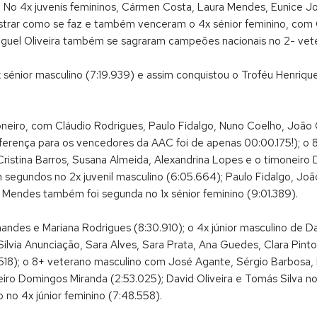
). No 4x juvenis femininos, Cármen Costa, Laura Mendes, Eunice 
trar como se faz e também venceram o 4x sénior feminino, com 
Miguel Oliveira também se sagraram campeões nacionais no 2- vet
 sénior masculino (7:19.939) e assim conquistou o Troféu Henriqu
oneiro, com Cláudio Rodrigues, Paulo Fidalgo, Nuno Coelho, Joã
ferença para os vencedores da AAC foi de apenas 00:00.175!); o 8
 Cristina Barros, Susana Almeida, Alexandrina Lopes e o timonei
m segundos no 2x juvenil masculino (6:05.664); Paulo Fidalgo, J
 Mendes também foi segunda no 1x sénior feminino (9:01.389).
andes e Mariana Rodrigues (8:30.910); o 4x júnior masculino de Da
lvia Anunciação, Sara Alves, Sara Prata, Ana Guedes, Clara Pinto,
18); o 8+ veterano masculino com José Agante, Sérgio Barbosa, L
iro Domingos Miranda (2:53.025); David Oliveira e Tomás Silva no 
 no 4x júnior feminino (7:48.558).