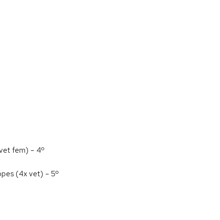
 vet fem) – 4º
opes (4x vet) – 5º