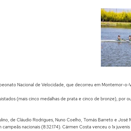
mpeonato Nacional de Velocidade, que decorreu em Montemor-o-V
uistados (mais cinco medalhas de prata e cinco de bronze), por out
ino, de Cláudio Rodrigues, Nuno Coelho, Tomás Barreto e José M
m campeãs nacionais (8:32.174). Cármen Costa venceu o 1x juvenis