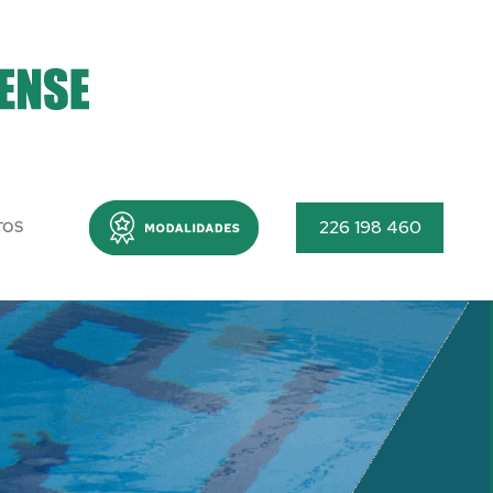
Menu
226 198 460
TOS