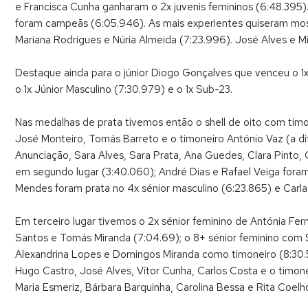
e Francisca Cunha ganharam o 2x juvenis femininos (6:48.395
foram campeãs (6:05.946). As mais experientes quiseram mos
Mariana Rodrigues e Núria Almeida (7:23.996). José Alves e 
Destaque ainda para o júnior Diogo Gonçalves que venceu o 1x
o 1x Júnior Masculino (7:30.979) e o 1x Sub-23.
Nas medalhas de prata tivemos então o shell de oito com tim
José Monteiro, Tomás Barreto e o timoneiro António Vaz (a di
Anunciação, Sara Alves, Sara Prata, Ana Guedes, Clara Pinto,
em segundo lugar (3:40.060); André Dias e Rafael Veiga fora
Mendes foram prata no 4x sénior masculino (6:23.865) e Carla
Em terceiro lugar tivemos o 2x sénior feminino de Antónia Fern
Santos e Tomás Miranda (7:04.69); o 8+ sénior feminino com Sí
Alexandrina Lopes e Domingos Miranda como timoneiro (8:30.5
Hugo Castro, José Alves, Vítor Cunha, Carlos Costa e o timone
Maria Esmeriz, Bárbara Barquinha, Carolina Bessa e Rita Coelho