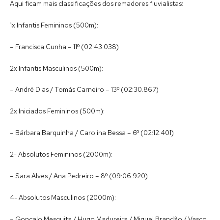
Aqui ficam mais classificações dos remadores fluvialistas:
1x Infantis Femininos (500m):
– Francisca Cunha – 11º (02:43.038)
2x Infantis Masculinos (500m):
– André Dias / Tomás Carneiro – 13º (02:30.867)
2x Iniciados Femininos (500m):
– Bárbara Barquinha / Carolina Bessa – 6º (02:12.401)
2- Absolutos Femininos (2000m):
– Sara Alves / Ana Pedreiro – 8º (09:06.920)
4- Absolutos Masculinos (2000m):
– Gonçalo Mesquita / Hugo Madureira / Miguel Brandão / Vasco