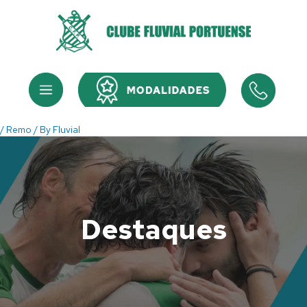
Skip
to
content
Menu
Menu
/
Remo
/ By
Fluvial
Destaques