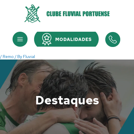
Skip
to
content
Menu
Menu
/
Remo
/ By
Fluvial
Destaques