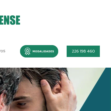
Menu
226 198 460
TOS