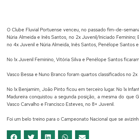
O Clube Fluvial Portuense venceu, no passado fim-de-semana
Núria Almeida e Inês Santos, no 2x Juvenil/Iniciado Feminino;
no 4x Juvenil e Núria Almeida, Inês Santos, Penélope Santos e V
No 1x Juvenil Feminino, Vitória Silva e Penélope Santos ficara
Vasco Bessa e Nuno Branco foram quartos classificados no 2x 
No 1x Benjamim, João Pinto ficou em terceiro lugar. No 1x Inf
Madureira conquistou a segunda posição, a mesma do que Go
Vasco Carvalho e Francisco Esteves, no 8+ Juvenil.
Foi um belo treino para o Campeonato Nacional que se avizinha