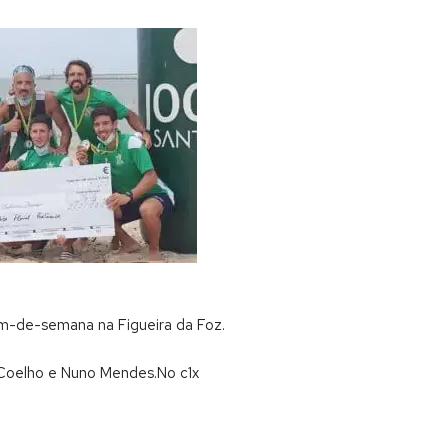
fim-de-semana na Figueira da Foz.
o Coelho e Nuno Mendes.No c1x