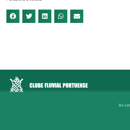
Rua Aleixo Mota, S/N 4150-044 Porto
Ao con
226 198 460
(chamada para a rede fixa nacional)