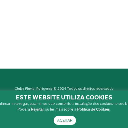
Clube Fluvial Portuense © 2024 Todos os direitos reservados
Política de Privacidade
| Developed by
Sanzza
ESTE WEBSITE UTILIZA COOKIES
tinuar a navegar, assumimos que consente a instalação dos cookies no seu b
Poderá
Rejeitar
ou ler mais sobre a
Política de Cookies
.
ACEITAR