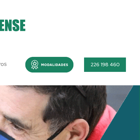
Menu
226 198 460
TOS