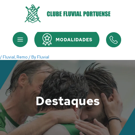
Skip
to
content
Menu
Menu
/
Fluvial
,
Remo
/ By
Fluvial
Destaques