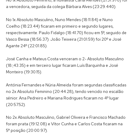
a vencedora, seguida da colega Bárbara Alves (23:29.440).
No 1x Absoluto Masculino, Nuno Mendes (18:11.84) e Nuno
Coelho (18:23.44) ficaram em primeiro e segundo lugares,
respectivamente. Paulo Fidalgo (18:41.70) ficou em 5º, seguido de
Vasco Bessa (18:56.37). João Teixeira (21:01.59) foi 20º e José
Agante 24º (22:01.85).
José Canha e Mateus Costa venceram o 2- Absoluto Masculino
(18:;43.35) e em terceiro lugar ficaram Luís Barquinha e José
Monteiro (19:30.15).
Antónia Fernandes e Núria Almeida foram segundas classificadas
no 2x Absoluto Feminino (20:44.28), tendo vencido no escalão
sénior. Ana Pedreiro e Mariana Rodrigues ficaram no 4º lugar
(20:57.52).
No 2x Absoluto Masculino, Gabriel Oliveira e Francisco Machado
foram prata (19:12.08) e Vítor Cunha e Carlos Costa ficaram na
5ª posição (20:00.97).