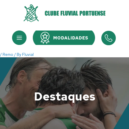
Skip
to
content
Menu
Menu
/
Remo
/ By
Fluvial
Destaques