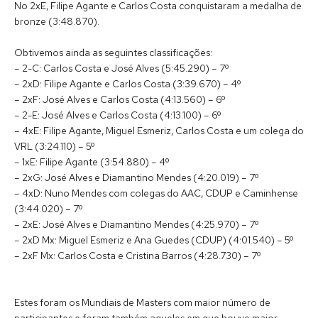
No 2xE, Filipe Agante e Carlos Costa conquistaram a medalha de
bronze (3:48.870).
Obtivemos ainda as seguintes classificações:
– 2-C: Carlos Costa e José Alves (5:45.290) – 7º
– 2xD: Filipe Agante e Carlos Costa (3:39.670) – 4º
– 2xF: José Alves e Carlos Costa (4:13.560) – 6º
– 2-E: José Alves e Carlos Costa (4:13.100) – 6º
– 4xE: Filipe Agante, Miguel Esmeriz, Carlos Costa e um colega do
VRL (3:24.110) – 5º
– 1xE: Filipe Agante (3:54.880) – 4º
– 2xG: José Alves e Diamantino Mendes (4:20.019) – 7º
– 4xD: Nuno Mendes com colegas do AAC, CDUP e Caminhense
(3:44.020) – 7º
– 2xE: José Alves e Diamantino Mendes (4:25.970) – 7º
– 2xD Mx: Miguel Esmeriz e Ana Guedes (CDUP) (4:01.540) – 5º
– 2xF Mx: Carlos Costa e Cristina Barros (4:28.730) – 7º
Estes foram os Mundiais de Masters com maior número de
participantes e foram também aqueles em que houve maior