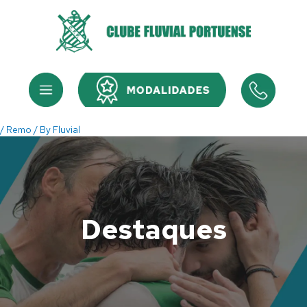
Skip
to
content
Menu
Menu
/
Remo
/ By
Fluvial
Destaques