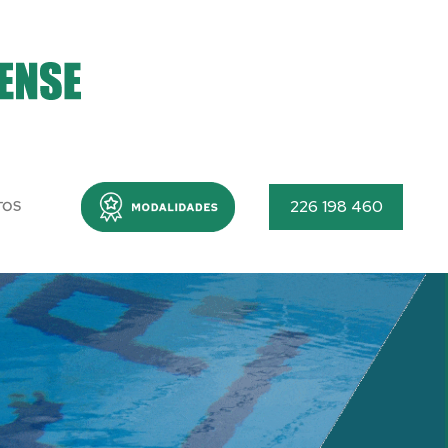
Menu
226 198 460
TOS