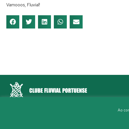
Vamooos, Fluvial!
Rua Aleixo Mota, S/N 4150-044 Porto
Ao con
226 198 460
(chamada para a rede fixa nacional)