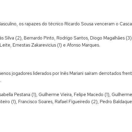
culino, os rapazes do técnico Ricardo Sousa venceram o Cascais 
ás Silva (2), Bernardo Pinto, Rodrigo Santos, Diogo Magalhães (3
s Leite, Ernestas Zakarevicius (1) e Afonso Marques.
os jogadores liderados por Inês Mariani saíram derrotados frente 
.
abella Pestana (1), Guilherme Vieira, Felipe Macedo (1), Guilherm
teiro (1), Francisco Soares, Rafael Figueiredo (2), Pedro Baldaq