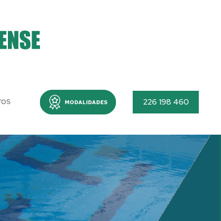
Menu
226 198 460
TOS