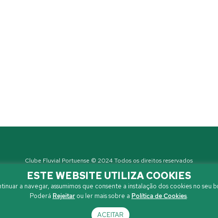
Clube Fluvial Portuense © 2024 Todos os direitos reservados
Política de Privacidade
| Developed by
Sanzza
ESTE WEBSITE UTILIZA COOKIES
tinuar a navegar, assumimos que consente a instalação dos cookies no seu b
Poderá
Rejeitar
ou ler mais sobre a
Política de Cookies
.
ACEITAR