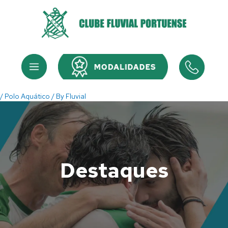
Skip
to
content
Menu
Menu
/
Polo Aquático
/ By
Fluvial
Destaques