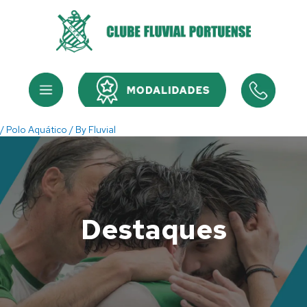
Skip
to
content
Menu
Menu
/
Polo Aquático
/ By
Fluvial
Destaques