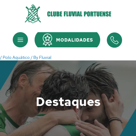
Skip
to
content
Menu
Menu
/
Polo Aquático
/ By
Fluvial
Destaques