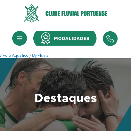
Skip
to
content
Menu
Menu
/
Polo Aquático
/ By
Fluvial
Destaques