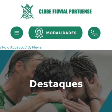
Skip
to
content
Menu
Menu
/
Polo Aquático
/ By
Fluvial
Destaques