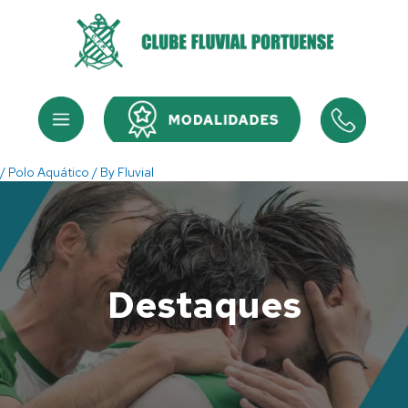
Skip
to
content
Menu
Menu
/
Polo Aquático
/ By
Fluvial
Destaques