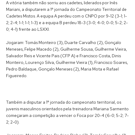
A vitória também não sorriu aos cadetes, liderados por Inês
Mariani, a disputarem a 1ª jornada do Campeonato Territorial de
Cadetes Mistos. A equipa A perdeu com o CNPO por 9-12 (3-1; 1-
2; 2-4; 1-1; 1-1; 1-3) e a equipa B perdeu 18-3 (3-0; 4-0; 0-0; 5-2; 2-
0; 4-1) frente ao LSXXI.
Jogaram: Tomás Monteiro (3), Duarte Carvalho (2), Gonçalo
Meneses, Felipe Macedo (2), Guilherme Sousa, Guilherme Vieira,
Salvador Reis e Vicente Pais (CFP A) e Francisco Costa, Dinis
Monteiro, Lourenço Silva, Guilherme Vieira (1), Francisco Soares,
Pedro Baldaque, Gonçalo Meneses (2), Maria Mota e Rafael
Figueiredo.
Também a disputar a 1ª jornada do campeonato territorial, os
juvenis masculinos orientados pela treinadora Mariana Sarmento
começaram a competição a vencer o Foca por 20-4 (6-0; 5-2; 7-
2; 2-0).