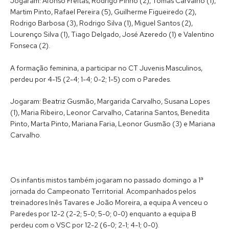
Jogaram: Afonso Freitas, Rodrigo Pinho (2), Tomás Carvalho (1),
Martim Pinto, Rafael Pereira (5), Guilherme Figueiredo (2),
Rodrigo Barbosa (3), Rodrigo Silva (1), Miguel Santos (2),
Lourenço Silva (1), Tiago Delgado, José Azeredo (1) e Valentino
Fonseca (2).
A formação feminina, a participar no CT Juvenis Masculinos,
perdeu por 4-15 (2-4; 1-4; 0-2; 1-5) com o Paredes.
Jogaram: Beatriz Gusmão, Margarida Carvalho, Susana Lopes
(1), Maria Ribeiro, Leonor Carvalho, Catarina Santos, Benedita
Pinto, Marta Pinto, Mariana Faria, Leonor Gusmão (3) e Mariana
Carvalho.
Os infantis mistos também jogaram no passado domingo a 1ª
jornada do Campeonato Territorial. Acompanhados pelos
treinadores Inês Tavares e João Moreira, a equipa A venceu o
Paredes por 12-2 (2-2; 5-0; 5-0; 0-0) enquanto a equipa B
perdeu com o VSC por 12-2 (6-0; 2-1; 4-1; 0-0).