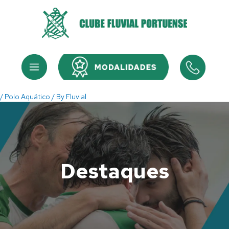
Skip
to
content
Menu
Menu
/
Polo Aquático
/ By
Fluvial
Destaques