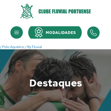
Skip
to
content
Menu
Menu
/
Polo Aquático
/ By
Fluvial
Destaques