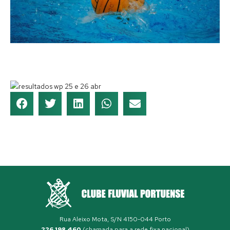
Rua Aleixo Mota, S/N 4150-044 Porto
226 198 460
(chamada para a rede fixa nacional)