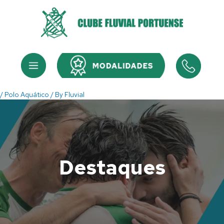
Skip
to
content
Menu
Menu
/
Polo Aquático
/ By
Fluvial
Destaques