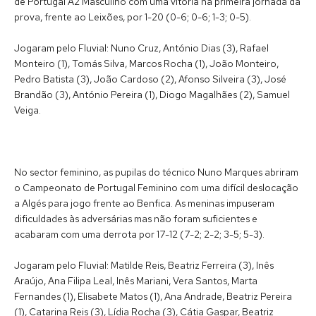
de Portugal A2 Masculino com uma vitória na primeira jornada da
prova, frente ao Leixões, por 1-20 (0-6; 0-6; 1-3; 0-5).
Jogaram pelo Fluvial: Nuno Cruz, António Dias (3), Rafael
Monteiro (1), Tomás Silva, Marcos Rocha (1), João Monteiro,
Pedro Batista (3), João Cardoso (2), Afonso Silveira (3), José
Brandão (3), António Pereira (1), Diogo Magalhães (2), Samuel
Veiga.
No sector feminino, as pupilas do técnico Nuno Marques abriram
o Campeonato de Portugal Feminino com uma difícil deslocação
a Algés para jogo frente ao Benfica. As meninas impuseram
dificuldades às adversárias mas não foram suficientes e
acabaram com uma derrota por 17-12 (7-2; 2-2; 3-5; 5-3).
Jogaram pelo Fluvial: Matilde Reis, Beatriz Ferreira (3), Inês
Araújo, Ana Filipa Leal, Inês Mariani, Vera Santos, Marta
Fernandes (1), Elisabete Matos (1), Ana Andrade, Beatriz Pereira
(1), Catarina Reis (3), Lídia Rocha (3), Cátia Gaspar, Beatriz