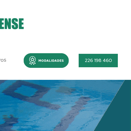
Menu
226 198 460
TOS