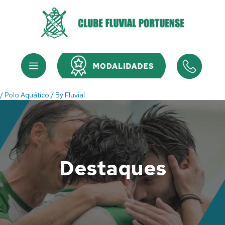
Skip
to
content
Menu
Menu
/
Polo Aquático
/ By
Fluvial
Destaques