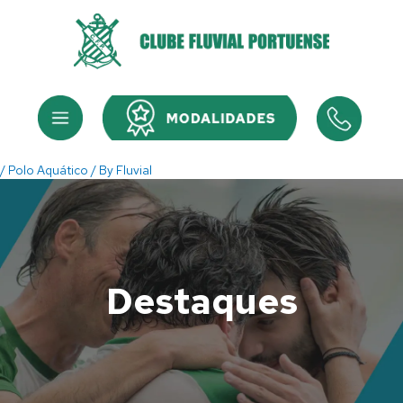
Skip
to
content
Menu
Menu
/
Polo Aquático
/ By
Fluvial
Destaques