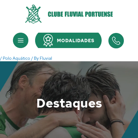
Skip
to
content
Menu
Menu
/
Polo Aquático
/ By
Fluvial
Destaques