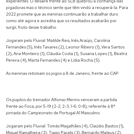
experientes. O desaire frente ao SLB quebrou a confiança das
jogadoras mas o técnico sente que têm vindo a recuperá-la. Para
2022 promete que as meninas continuarão a trabalhar duro
como até agora e acredita que os resultados acabarão por
surgir, fruto desse trabalho.
Jogaram pelo Fluvial: Matilde Reis, Inês Araújo, Carolina
Fernandes (5), Inês Tavares (2), Leonor Ribeiro (1), Vera Santos
(2), Ana Monteiro (1), Cláudia Costa (1), Susana Lopes (1), Beatriz
Pereira (4), Marta Fernandes (4) e Lídia Rocha (5).
As meninas retomam os jogos a 8 de Janeiro, frente ao CAP.
Os pupilos do treinador Alfonso Merino venceram a partida
frente ao Foca, por 5-19 (2-2; 2-3; 1-6; 0-8), referente à 8ª
jornada do Campeonato de Portugal A1 Masculino.
Jogaram pelo Fluvial: Tomás Magalhães (4), Claúdio Bastos (1),
Miguel Ramalheira (3), Tiago Paraty (3), Bernardo Mateus (2),