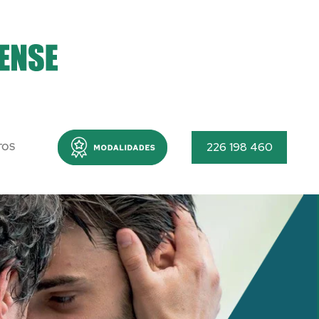
Menu
226 198 460
TOS