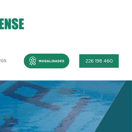
Menu
226 198 460
TOS