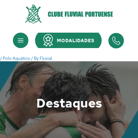
Skip
to
content
Menu
Menu
/
Polo Aquático
/ By
Fluvial
Destaques