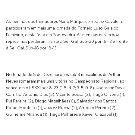
As meninas dos treinadores Nuno Marques e Beatriz Cavaleiro
participaram em mais uma jornada do Torneio Luso Galaico
Feminino, desta feita em Pontevedra. As meninas deram boa
réplica mas perderam frente à Sel. Gal. Sub-20 por 16-12 e frente
à Sel. Gal. Sub-18 por 18-13.
No feriado de 8 de Dezembro, os sub18 masculinos de Arthur
Neves somaram mais uma vitória no Campeonato Regional, ao
vencerem o LSXXI por 8-23 (1-5; 4-7; 3-5; 0-6). Jogaram: David
Carrilho, António Dias (5), Vicente Sousa (2), Tiago Oliveira (1),
Rui Pereira (2), Diogo Magalhães (6), Salvador dos Santos,
Rafael Monteiro (1), Juarez Rocha (2), António Pereira (2),
Guilherme Miranda (1), Tiago Palhares e Xavier Olazabal (1).