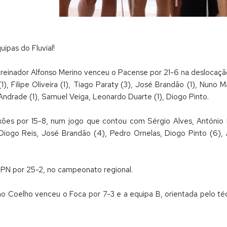
ipas do Fluvial!
treinador Alfonso Merino venceu o Pacense por 21-6 na deslocaçã
(1), Filipe Oliveira (1), Tiago Paraty (3), José Brandão (1), Nuno
Andrade (1), Samuel Veiga, Leonardo Duarte (1), Diogo Pinto.
xões por 15-8, num jogo que contou com Sérgio Alves, António Per
Diogo Reis, José Brandão (4), Pedro Ornelas, Diogo Pinto (6), 
CPN por 25-2, no campeonato regional.
iano Coelho venceu o Foca por 7-3 e a equipa B, orientada pelo t