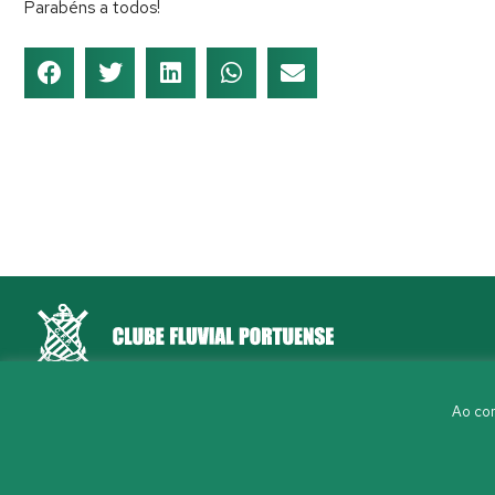
Parabéns a todos!
Rua Aleixo Mota, S/N 4150-044 Porto
Ao con
226 198 460
(chamada para a rede fixa nacional)