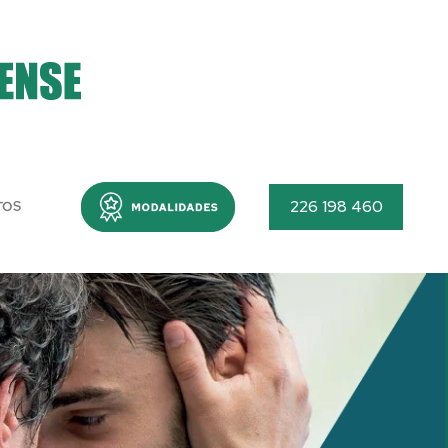
Menu
226 198 460
TOS