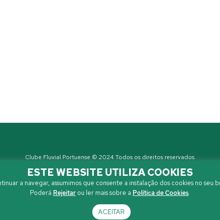
Clube Fluvial Portuense © 2024 Todos os direitos reservados
Política de Privacidade
| Developed by
Sanzza
ESTE WEBSITE UTILIZA COOKIES
tinuar a navegar, assumimos que consente a instalação dos cookies no seu b
Poderá
Rejeitar
ou ler mais sobre a
Política de Cookies
.
ACEITAR