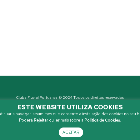
Clube Fluvial Portuense © 2024 Todos os direitos reservados
Política de Privacidade
| Developed by
Sanzza
ESTE WEBSITE UTILIZA COOKIES
tinuar a navegar, assumimos que consente a instalação dos cookies no seu b
Poderá
Rejeitar
ou ler mais sobre a
Política de Cookies
.
ACEITAR