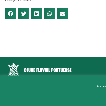
Rua Aleixo Mota, S/N 4150-044 Porto
Ao con
226 198 460
(chamada para a rede fixa nacional)