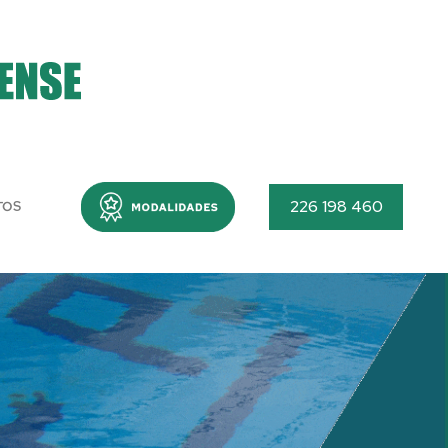
Menu
226 198 460
TOS