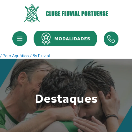
Skip
to
content
Menu
Menu
/
Polo Aquático
/ By
Fluvial
Destaques