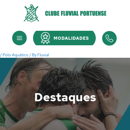
Skip
to
content
Menu
Menu
/
Polo Aquático
/ By
Fluvial
Destaques