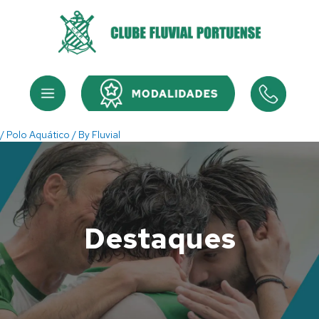
Skip
to
content
Menu
Menu
/
Polo Aquático
/ By
Fluvial
Destaques