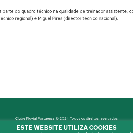
az parte do quadro técnico na qualidade de treinador assistente
cnico regional) e Miguel Pires (director técnico nacional).
Clube Fluvial Portuense © 2024 Todos os direitos reservados
Política de Privacidade
| Developed by
Sanzza
ESTE WEBSITE UTILIZA COOKIES