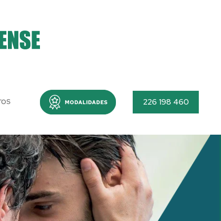
Menu
226 198 460
TOS