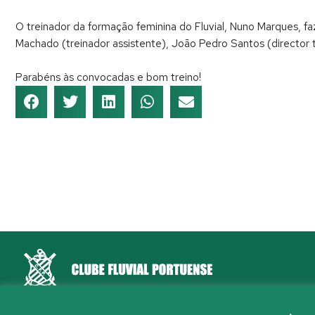
O treinador da formação feminina do Fluvial, Nuno Marques, f
Machado (treinador assistente), João Pedro Santos (director té
Parabéns às convocadas e bom treino!
Rua Aleixo Mota, S/N 4150-044 Porto