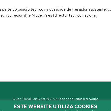
az parte do quadro técnico na qualidade de treinador assistente
cnico regional) e Miguel Pires (director técnico nacional).
Clube Fluvial Portuense © 2024 Todos os direitos reservados
Política de Privacidade
| Developed by
Sanzza
ESTE WEBSITE UTILIZA COOKIES