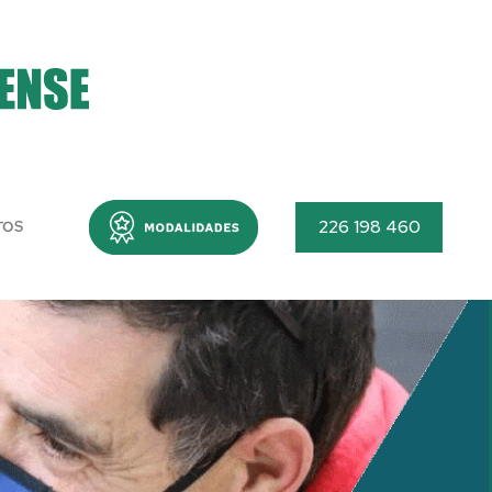
Menu
226 198 460
TOS