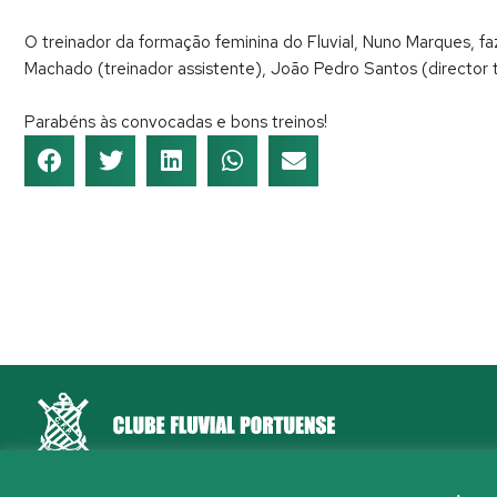
O treinador da formação feminina do Fluvial, Nuno Marques, f
Machado (treinador assistente), João Pedro Santos (director té
Parabéns às convocadas e bons treinos!
Rua Aleixo Mota, S/N 4150-044 Porto