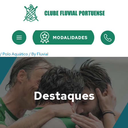
Skip
to
content
Menu
Menu
/
Polo Aquático
/ By
Fluvial
Destaques