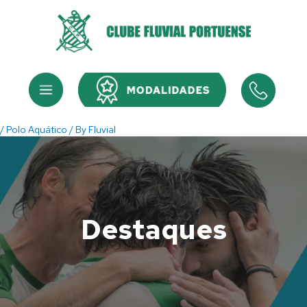
Skip
to
content
Menu
Menu
/
Polo Aquático
/ By
Fluvial
Destaques