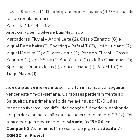
Fluvial-Sporting, 14-13 após grandes penalidades (9-9 no final do
tempo regulamentar)
Parciais: 2-1, 4-4, 1-3, 2-1
Árbitros: Roberto Alves e Luís Machado
Marcadores: Fluvial – André Leite (2), Cássio Zanatto (6) e
Miguel Ramalheira (1); Sporting – Rafael T. (2), João Luciano (2),
Miguel Moreira (2) e Duarte Jesus (3); Penaltis: Fluvial – Cássio
Zannato (2), José Silva (1), André Leite (1) e João Guimarães (1);
Sporting – Duarte Jesus (1), João Luciano (1), Rafael T. (1) e
Tiago Neves (1)
As
equipas seniores
masculina e feminina não conseguiram
vencer este fim-de-semana. Os rapazes perderam frente ao
Salgueiros, na primeira mão da meia-final, por 13-9. Já as
raparigas tiveram uma difícil deslocação à Amadora, acabando
por perder a primeira mão da final no prolongamento (13-12). Os
seniores jogam novamente no
sábado
, às
15H00
, em
Campanhã
. As meninas têm o segundo jogo no
sábado
, às
20H00
, no
Fluvial
.