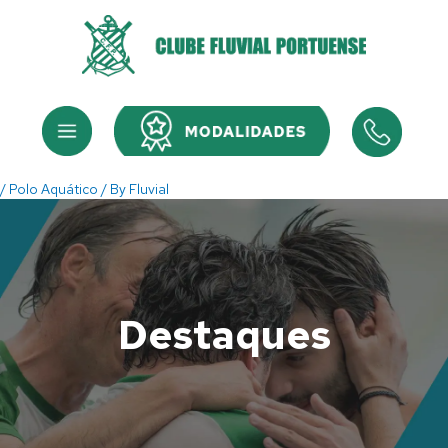
Skip
to
content
Menu
Menu
/
Polo Aquático
/ By
Fluvial
Destaques