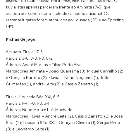
piscinas do Clube Fluvial Portuense, vice-campeã nacional. Os
fluvialistas apenas perderam frente ao Aminata (7-5) que
acabou por conquistar o título de campeão nacional. Os
restante lugares foram atribuídos ao Lousada (3º) e ao Sporting
(4º).
Fichas de jogo:
Aminata-Fluvial, 7-5
Parciais: 3-0, 3-3, 1-0, 0-2
Árbitros: André Martins e Filipe Preto Alves
Marcadores: Aminata – João Quaresma (3), Miguel Carvalho (2)
e Gonçalo Barreto (2); Fluvial – Nuno Nogueira (1), João
Guimarães (1), André Leite (2) e Cássio Zanatto (1)
Fluvial-Lousada Séc. XXI, 6-5
Parciais: 1-4, 1-0, 1-0, 3-1
Árbitros: Nuno Mota e Luís Machado
Marcadores: Fluvial – André Leite (2), Cássio Zanatto (2) e José
Silva (2); Lousada Séc. XXI – Gonçalo Oliveira (1), Sérgio Pinto
(3) e Leonardo Leite (1)