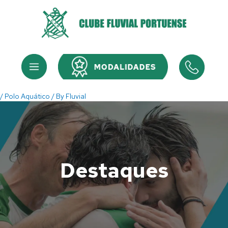
Skip
to
content
Menu
Menu
/
Polo Aquático
/ By
Fluvial
Destaques