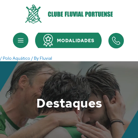
Skip
to
content
Menu
Menu
/
Polo Aquático
/ By
Fluvial
Destaques