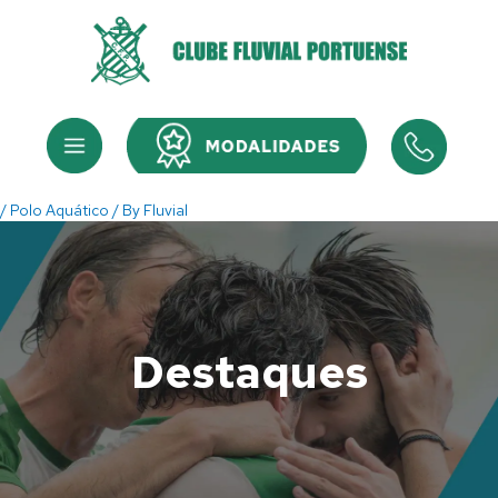
Skip
to
content
Menu
Menu
/
Polo Aquático
/ By
Fluvial
Destaques