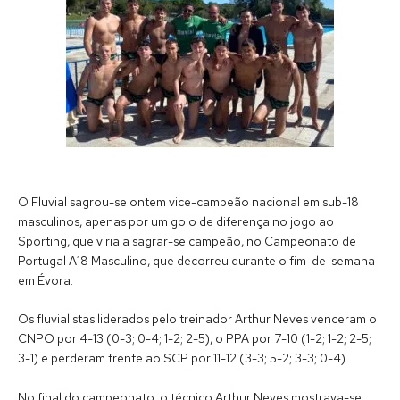
O Fluvial sagrou-se ontem vice-campeão nacional em sub-18
masculinos, apenas por um golo de diferença no jogo ao
Sporting, que viria a sagrar-se campeão, no Campeonato de
Portugal A18 Masculino, que decorreu durante o fim-de-semana
em Évora.
Os fluvialistas liderados pelo treinador Arthur Neves venceram o
CNPO por 4-13 (0-3; 0-4; 1-2; 2-5), o PPA por 7-10 (1-2; 1-2; 2-5;
3-1) e perderam frente ao SCP por 11-12 (3-3; 5-2; 3-3; 0-4).
No final do campeonato, o técnico Arthur Neves mostrava-se