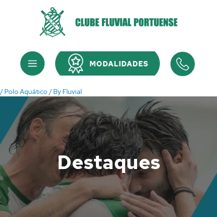
Skip
to
content
Menu
Menu
/
Polo Aquático
/ By
Fluvial
Destaques