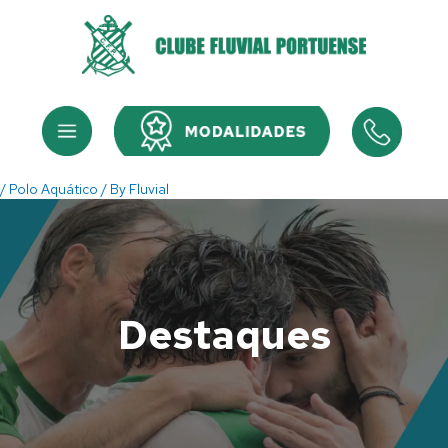
Skip
to
content
Menu
Menu
/
Polo Aquático
/ By
Fluvial
Destaques