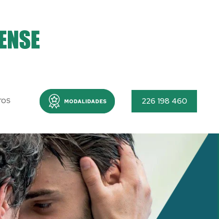
Menu
226 198 460
TOS