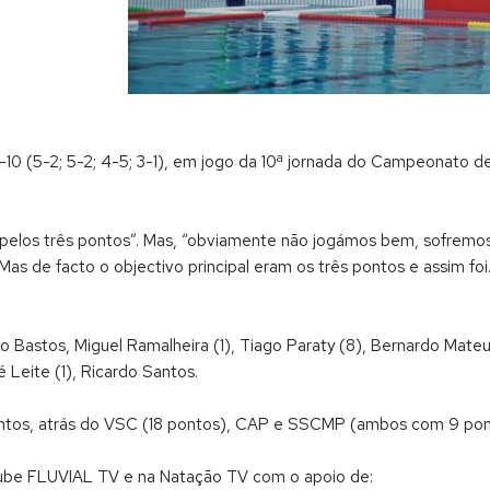
-10 (5-2; 5-2; 4-5; 3-1), em jogo da 10ª jornada do Campeonato d
te pelos três pontos”. Mas, “obviamente não jogámos bem, sofremo
“Mas de facto o objectivo principal eram os três pontos e assim fo
o Bastos, Miguel Ramalheira (1), Tiago Paraty (8), Bernardo Mateu
Leite (1), Ricardo Santos.
ontos, atrás do VSC (18 pontos), CAP e SSCMP (ambos com 9 pon
tube FLUVIAL TV e na Natação TV com o apoio de: