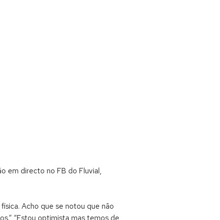
ão em directo no FB do Fluvial,
 física. Acho que se notou que não
tos.” “Estou optimista mas temos de