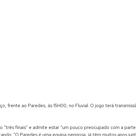
o, frente ao Paredes, às 15H00, no Fluvial. O jogo terá transmiss
mo “três finais” e admite estar “um pouco preocupado com a parte
tando: “O Paredes é uma equipa perigosa, já têm muitos anos jun