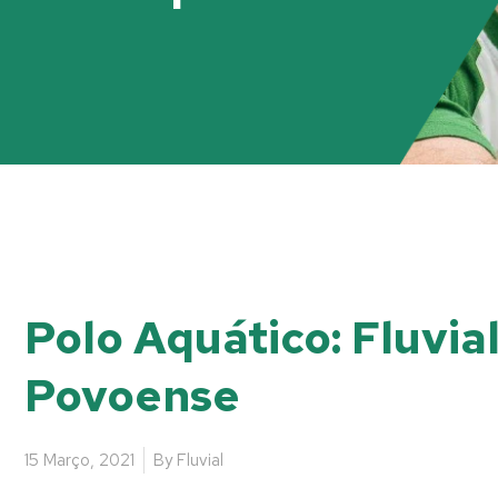
Polo Aquático: Fluvia
Povoense
15 Março, 2021
By
Fluvial