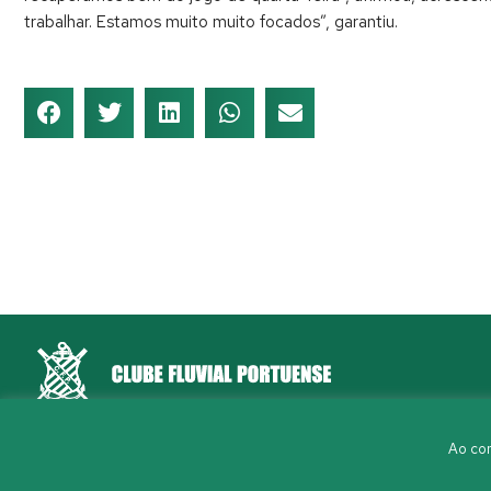
trabalhar. Estamos muito muito focados”, garantiu.
Rua Aleixo Mota, S/N 4150-044 Porto
Ao con
226 198 460
(chamada para a rede fixa nacional)