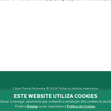
Clube Fluvial Portuense © 2024 Todos os direitos reservados
Política de Privacidade
| Developed by
Sanzza
ESTE WEBSITE UTILIZA COOKIES
tinuar a navegar, assumimos que consente a instalação dos cookies no seu b
Poderá
Rejeitar
ou ler mais sobre a
Política de Cookies
.