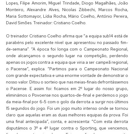
Lopes, Filipe Amorim, Miguel Trindade, Diogo Magalhães, João
Monteiro, Alexandre Alves, Nicolas Zibbechi, Marcos Rocha,
Maria Sottomayor, Lídia Rocha, Mário Coelho, António Pereira,
David Simões. Treinador: Cristiano Coelho.
O treinador Cristiano Coelho afirma que “a equipa sub14 está de
parabéns pelo excelente nível que apresentou no passado fim-
de-semana”. “A época foi longa com o Campeonato Regional,
onde alcançamos o segundo lugar na competição, perdendo
apenas os jogos contra a equipa que viria a ser campeã regional,
o Pacense”, explica. “Partimos para o Campeonato Nacional
com grande expectativa e uma enorme vontade de demonstrar o
nosso valor. Ditou o sorteio que nas meias-finais defrontássemos
o Pacense. E assim foi: ficamos em 2º lugar do nosso grupo,
eliminámos o Povoense nos quartos-de-final e perdemos o jogo
da meia-final por 6-5 com o golo da derrota a surgir nos últimos
15 segundos do jogo. Foi um jogo muito intenso onde se tornou
claro que aquelas eram as duas melhores equipas da prova. Foi
uma final antecipada”, conta, e acrescenta: “Com esta derrota
disputámos o 3º e 4º lugar contra o Sporting, que vencemos,