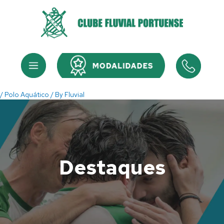
Skip
to
content
Menu
Menu
/
Polo Aquático
/ By
Fluvial
Destaques