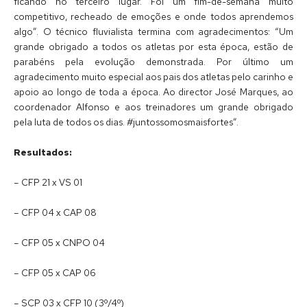
ficando no terceiro lugar. Foi um fim-de-semana muito
competitivo, recheado de emoções e onde todos aprendemos
algo”. O técnico fluvialista termina com agradecimentos: “Um
grande obrigado a todos os atletas por esta época, estão de
parabéns pela evolução demonstrada. Por último um
agradecimento muito especial aos pais dos atletas pelo carinho e
apoio ao longo de toda a época. Ao director José Marques, ao
coordenador Alfonso e aos treinadores um grande obrigado
pela luta de todos os dias. #juntossomosmaisfortes”.
Resultados:
– CFP 21 x VS 01
– CFP 04 x CAP 08
– CFP 05 x CNPO 04
– CFP 05 x CAP 06
– SCP 03 x CFP 10 (3º/4º)