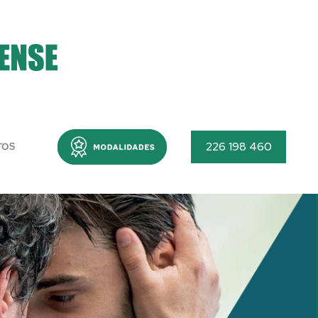
Menu
226 198 460
TOS