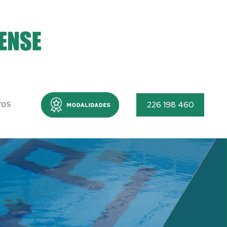
Menu
226 198 460
TOS